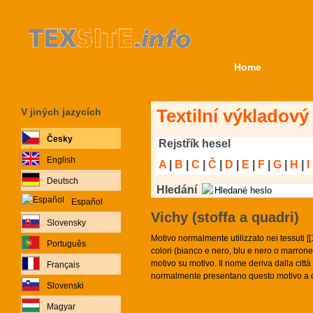
Home
Textilní výkladový
V jiných jazycích
Česky
Rejstřík hesel
English
A
|
B
|
C
|
Č
|
D
|
E
|
F
|
G
|
H
|
I
Deutsch
Hledání
Español
Vichy (stoffa a quadri)
Slovensky
Motivo normalmente utilizzato nei tessuti [
Português
colori (bianco e nero, blu e nero o marron
motivo su motivo. Il nome deriva dalla citt
Français
normalmente presentano questo motivo a 
Slovenski
Magyar