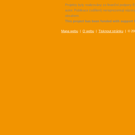
Projekty byly realizovány za finanční podpory 
autor. Publikace (sdělení) nereprezentují názor
obsahem.
This project has been funded with support
Mapa webu
|
O webu
|
Tisknout stránku
|
© 20