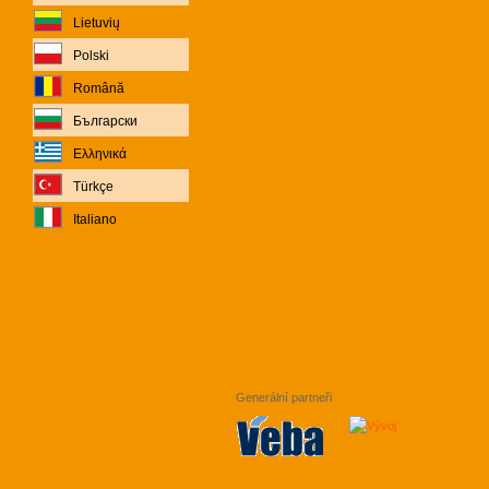
Lietuvių
Polski
Română
Български
Ελληνικά
Türkçe
Italiano
Generální partneři